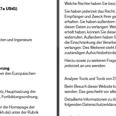
Welche Rechte haben Sie bezü
27a UStG)
Sie haben jederzeit das Recht,
Empfänger und Zweck Ihrer g
erhalten. Sie haben außerdem 
dieser Daten zu verlangen. Wen
erteilt haben, können Sie diese 
widerrufen. Außerdem haben S
kten und Ingenieure
die Einschränkung der Verarb
verlangen. Des Weiteren steht
zuständigen Aufsichtsbehörde
Hierzu sowie zu weiteren Fra
jederzeit an uns wenden.
erung
er den Europäischen
Analyse-Tools und Tools von Dr
Beim Besuch dieser Website ka
tz, Hauptsatzung der
werden. Das geschieht vor al
 Fortbildungsordnung,
Detaillierte Informationen zu 
folgenden Datenschutzerkläru
er die Homepage der
h.de) unter der Rubrik