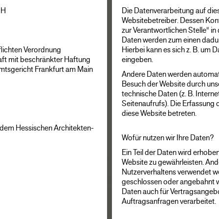
bH
Die Datenverarbeitung auf die
Websitebetreiber. Dessen Kon
zur Verantwortlichen Stelle“ i
Daten werden zum einen dadurc
flichten Verordnung
Hierbei kann es sich z. B. um D
aft mit beschränkter Haftung
eingeben.
tsgericht Frankfurt am Main
Andere Daten werden automatis
Besuch der Website durch unse
technische Daten (z. B. Intern
Seitenaufrufs). Die Erfassung 
diese Website betreten.
ß dem Hessischen Architekten-
Wofür nutzen wir Ihre Daten?
Ein Teil der Daten wird erhoben
Website zu gewährleisten. And
Nutzerverhaltens verwendet we
geschlossen oder angebahnt w
Daten auch für Vertragsangebo
Auftragsanfragen verarbeitet.