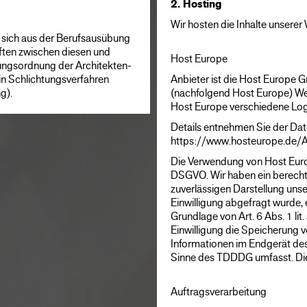
2. Hosting
Wir hosten die Inhalte unserer
ie sich aus der Berufsausübung
ften zwischen diesen und
Host Europe
ungsordnung der Architekten-
n Schlichtungsverfahren
Anbieter ist die Host Europe
g).
(nachfolgend Host Europe) We
Host Europe verschiedene Logfi
Details entnehmen Sie der Da
https://www.hosteurope.de/
Die Verwendung von Host Europe
DSGVO. Wir haben ein berechti
zuverlässigen Darstellung uns
Einwilligung abgefragt wurde, e
Grundlage von Art. 6 Abs. 1 l
Einwilligung die Speicherung v
Informationen im Endgerät des 
Sinne des TDDDG umfasst. Die E
Auftragsverarbeitung