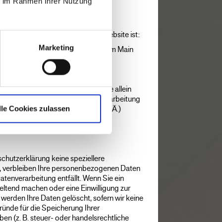
ie im Rahmen Ihrer Nutzung
telle
die Datenverarbeitung auf dieser Website ist:
Marketing
ntermainkai 20, 60329 Frankfurt am Main
70-0
tektur.de
türliche oder juristische Person, die allein
ber die Zwecke und Mittel der Verarbeitung
(z. B. Namen, E-Mail-Adressen o. Ä.)
lle Cookies zulassen
chutzerklärung keine speziellere
 verbleiben Ihre personenbezogenen Daten
Datenverarbeitung entfällt. Wenn Sie ein
ltend machen oder eine Einwilligung zur
werden Ihre Daten gelöscht, sofern wir keine
ründe für die Speicherung Ihrer
 (z. B. steuer- oder handelsrechtliche