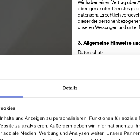
Wir haben einen Vertrag über 
oben genannten Dienstes gesch
datenschutzrechtlich vorgesch
dieser die personenbezogenen
unseren Weisungen und unter 
3. Allgemeine Hinweise und
Datenschutz
Die Betreiber dieser Seiten n
sehr ernst. Wir behandeln Ihr
entsprechend den gesetzlichen
Datenschutzerklärung.
Details
Wenn Sie diese Website benu
Daten erhoben. Personenbezog
persönlich identifiziert werde
Datenschutzerklärung erläutert
Cookies
nutzen. Sie erläutert auch, wi
nhalte und Anzeigen zu personalisieren, Funktionen für soziale
Wir weisen darauf hin, dass die
Website zu analysieren. Außerdem geben wir Informationen zu I
Kommunikation per E-Mail) Sic
r soziale Medien, Werbung und Analysen weiter. Unsere Partner
lückenloser Schutz der Daten v