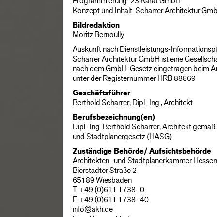
Programmierung:
23 Karat GmbH
Konzept und Inhalt: Scharrer Architektur Gm
Bildredaktion
Moritz Bernoully
Auskunft nach Dienstleistungs-Informationsp
Scharrer Architektur GmbH ist eine Gesellsch
nach dem GmbH-Gesetz eingetragen beim Am
unter der Registernummer HRB 88869
Geschäftsführer
Berthold Scharrer, Dipl.-Ing., Architekt
Berufsbezeichnung(en)
Dipl.-Ing. Berthold Scharrer, Architekt gemä
und Stadtplanergesetz (HASG)
Zuständige Behörde/ Aufsichtsbehörde
Architekten- und Stadtplanerkammer Hessen
Bierstädter Straße 2
65189 Wiesbaden
T +49 (0)611 1738–0
F +49 (0)611 1738–40
info@akh.de