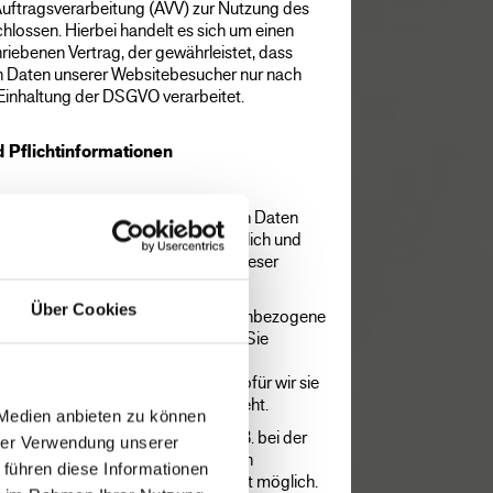
Auftragsverarbeitung (AVV) zur Nutzung des
lossen. Hierbei handelt es sich um einen
riebenen Vertrag, der gewährleistet, dass
 Daten unserer Websitebesucher nur nach
Einhaltung der DSGVO verarbeitet.
 Pflichtinformationen
ehmen den Schutz Ihrer persönlichen Daten
e personenbezogenen Daten vertraulich und
 Datenschutzvorschriften sowie dieser
Über Cookies
tzen, werden verschiedene personenbezogene
ene Daten sind Daten, mit denen Sie
n können. Die vorliegende
, welche Daten wir erheben und wofür wir sie
e und zu welchem Zweck das geschieht.
 Medien anbieten zu können
 Datenübertragung im Internet (z. B. bei der
hrer Verwendung unserer
herheitslücken aufweisen kann. Ein
 führen diese Informationen
or dem Zugriff durch Dritte ist nicht möglich.